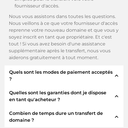
fournisseur d'accès.
Nous vous assistons dans toutes les questions.
Nous veillons à ce que votre fournisseur d'accès
reprenne votre nouveau domaine et que vous y
soyez inscrit en tant que propriétaire. Et c'est
tout ! Si vous avez besoin d'une assistance
supplémentaire après le transfert, nous vous
aiderons gratuitement à tout moment.
Quels sont les modes de paiement acceptés
expand_less
?
Quelles sont les garanties dont je dispose
Nous utilisons SEPA comme paiement anticipé
expand_less
en tant qu'acheteur ?
et utilisons STRIPE comme prestataire de
services de paiement pour les modes de
Combien de temps dure un transfert de
paiement disponibles tels que : Cartes de crédit,
En tant qu'acheteur, nous vous garantissons
expand_less
domaine ?
PayPal, Klarna, ApplePay, GooglePay, Alipay ou
toujours les sécurités suivantes. Nous nous en
fournisseurs locaux.
portons garants avec notre nomn: